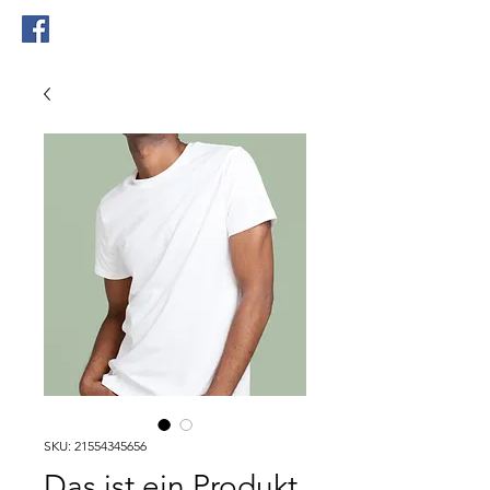
!!Registration open!!
SKU: 21554345656
Das ist ein Produkt